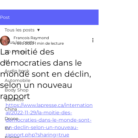
Post
Tous les posts
Francois Raymond
Tous les posts
4 oct. 2023
1 min de lecture
La moitié des
3D Printer
démocraties dans le
AI
Audio book
monde sont en déclin,
Automobile
selon un nouveau
Body Shop
rapport
Business
https://www.lapresse.ca/internation
China
al/2022-11-29/la-moitie-des-
Drone
democraties-dans-le-monde-sont-
en-declin-selon-un-nouveau-
EV
rapport.php?sharing=true
Fusion