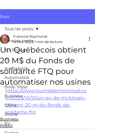
Post
Tous les posts
Francois Raymond
Tous les posts
16 oct. 2023
1 min de lecture
Un Québécois obtient
3D Printer
20 M$ du Fonds de
AI
Audio book
solidarité FTQ pour
Automobile
automatiser nos usines
Body Shop
https://www.journaldemontreal.co
Business
m/2023/10/10/un-ex-de-mckinsey-
obtient-20-m-du-fonds-de-
China
solidarite-ftq
Drone
Business
EV
Robot
Fusion