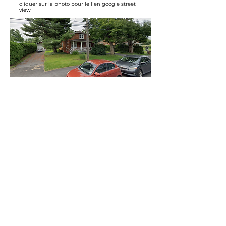
cliquer sur la photo pour le lien google street
view
RAYCO.dev
300 boul. Richelieu, roue 112, Richelieu,
Qc J3L 3R7
Téléphonez ou textez
(450) 658-1000
projet@Rayco.dev
Membre APCHQ
Licence RBQ :
5864-8874-01