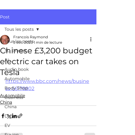
Post
Tous les posts
Francois Raymond
Tous les posts
3 oct. 2023
1 min de lecture
Chinese £3,200 budget
3D Printer
electric car takes on
AI
Audio book
Tesla
Automobile
https://www.bbc.com/news/busine
Body Shop
ss-56178802
Automobile
Business
China
China
Drone
EV
Fusion