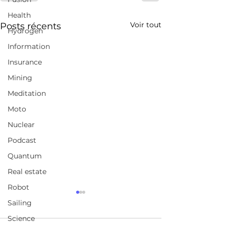
Health
Voir tout
Posts récents
Hydrogen
Information
Insurance
Mining
Meditation
Moto
Nuclear
Podcast
Quantum
Real estate
Robot
VICTOIRE POUR LE
World EV Sale
Sailing
DROIT À LA
Equal 18% Of 
Science
RÉPARATION — LE
Auto Sales