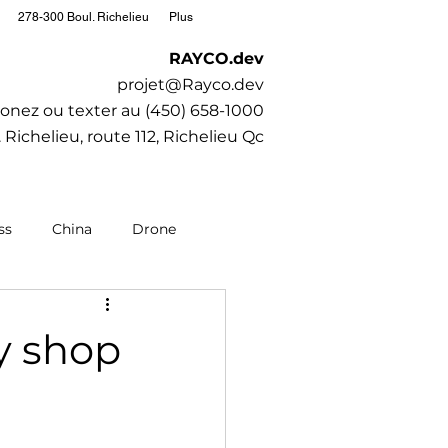
278-300 Boul. Richelieu
Plus
RAYCO.dev
projet@Rayco.dev
onez ou texter au (450) 658-1000
 Richelieu, route 112, Richelieu Qc
ss
China
Drone
editation
Moto
dy shop
Society
SubaruCAR.net