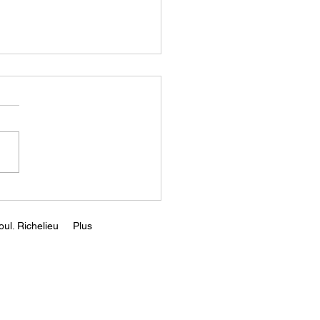
AI Will Spark
onential Economic
th | Cathie Wood |
s://youtu.be/rQEh7d-
8?si=yDzu7ZLpCJMOWns-
ul. Richelieu
Plus