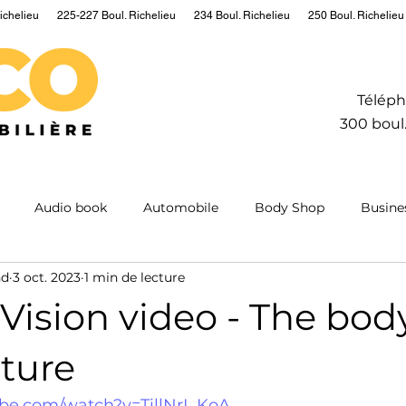
ichelieu
225-227 Boul. Richelieu
234 Boul. Richelieu
250 Boul. Richelieu
Téléph
300 boul.
Audio book
Automobile
Body Shop
Busine
nd
3 oct. 2023
1 min de lecture
Hydrogen
Information
Insurance
Mining
M
 Vision video - The bo
ntum
Real estate
Robot
Sailing
Science
uture
ube.com/watch?v=TillNrI_KoA