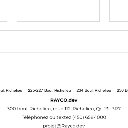
Faire rentrer le robot au
Why 
bureau grâce à la magie
Exp
«made in Québec» de
Grow
https://www.journaldemontre
http
l’intelligence artificielle
TED
al.com/2024/03/13/faire-
qa3
concrète
rentrer-le-robot-au-bureau-
ou-a-lusine-ou-utiliser-
lintelligence-artificielle-de-
facon...
ul. Richelieu
225-227 Boul. Richelieu
234 Boul. Richelieu
250 Bo
RAYCO.dev
300 boul. Richelieu, roue 112, Richelieu, Qc J3L 3R7
Téléphonez ou textez (450) 658-1000
projet@Rayco.dev