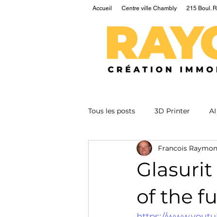
Accueil
Centre ville Chambly
215 Boul. R
Tous les posts
3D Printer
AI
Francois Raymo
EV
Fusion
Health
Glasurit
Nuclear
Podcast
Qua
of the f
https://www.yout