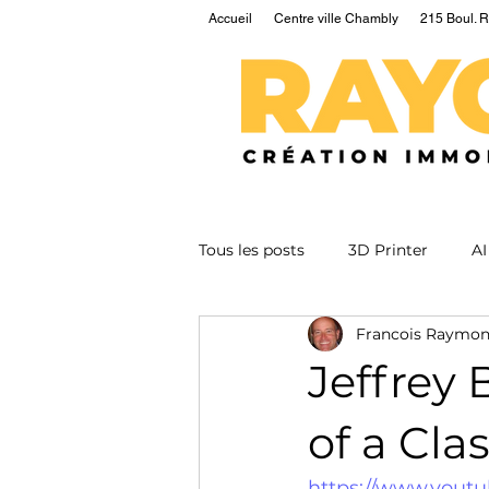
Accueil
Centre ville Chambly
215 Boul. R
Tous les posts
3D Printer
AI
Francois Raymo
EV
Fusion
Health
Jeffrey 
Nuclear
Podcast
Qua
of a Cla
https://www.you