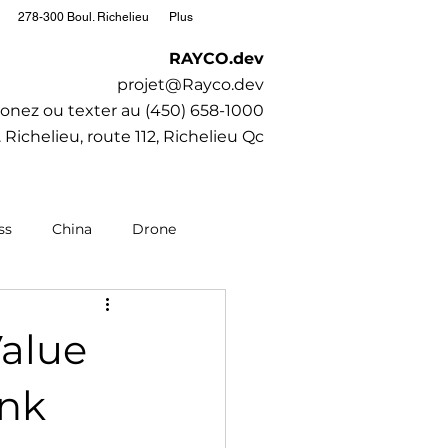
278-300 Boul. Richelieu
Plus
RAYCO.dev
projet@Rayco.dev
onez ou texter au (450) 658-1000
 Richelieu, route 112, Richelieu Qc
ss
China
Drone
editation
Moto
Value
Society
SubaruCAR.net
ink