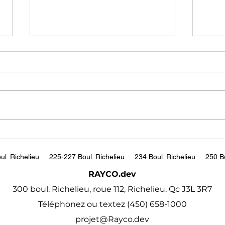
A broad selection of
Jord
coursesChoose from over
FULL
210,000 online video
https://www.udemy.com/
http
courses with new
tch
additions published every
month
ul. Richelieu
225-227 Boul. Richelieu
234 Boul. Richelieu
250 Bo
RAYCO.dev
300 boul. Richelieu, roue 112, Richelieu, Qc J3L 3R7
Téléphonez ou textez (450) 658-1000
projet@Rayco.dev