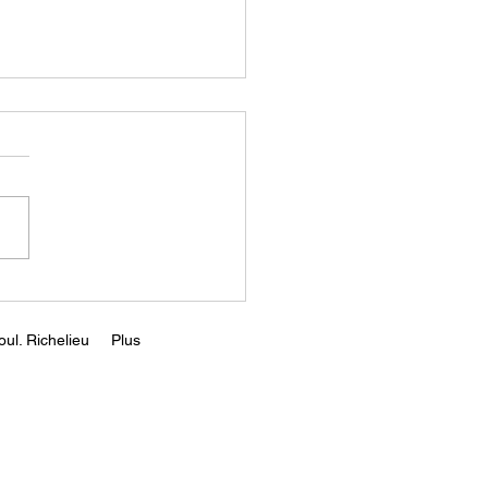
an Peterson: The
 Interview
s://www.youtube.com/wa
?v=p3368WAl0qM
ul. Richelieu
Plus