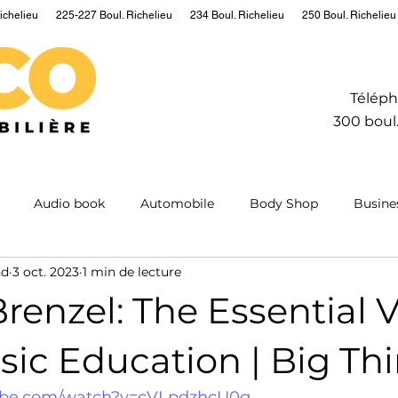
ichelieu
225-227 Boul. Richelieu
234 Boul. Richelieu
250 Boul. Richelieu
Téléph
300 boul.
Audio book
Automobile
Body Shop
Busine
nd
3 oct. 2023
1 min de lecture
Hydrogen
Information
Insurance
Mining
M
Brenzel: The Essential 
ntum
Real estate
Robot
Sailing
Science
ssic Education | Big Th
tube.com/watch?v=cVLpdzhcU0g