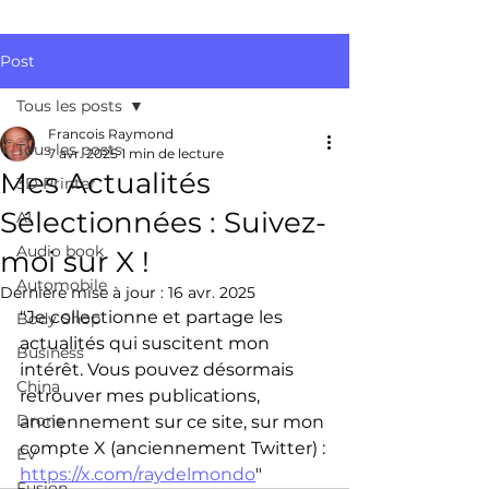
Post
Tous les posts
Francois Raymond
Tous les posts
7 avr. 2025
1 min de lecture
Mes Actualités
3D Printer
Sélectionnées : Suivez-
AI
Audio book
moi sur X !
Automobile
Dernière mise à jour :
16 avr. 2025
"Je collectionne et partage les 
Body Shop
actualités qui suscitent mon 
Business
intérêt. Vous pouvez désormais 
China
retrouver mes publications, 
Drone
anciennement sur ce site, sur mon 
compte X (anciennement Twitter) : 
EV
https://x.com/raydelmondo
"
Fusion