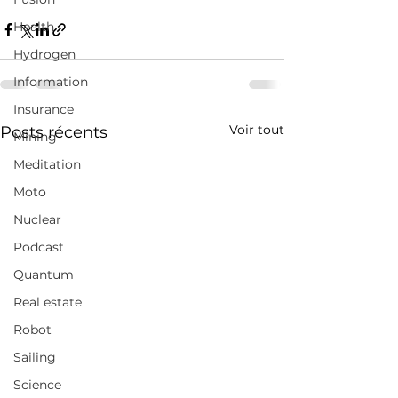
Health
Hydrogen
Information
Insurance
Voir tout
Posts récents
Mining
Meditation
Moto
Nuclear
Podcast
Quantum
Real estate
Robot
Sailing
Science