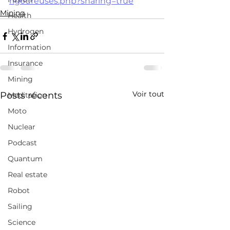
rigoureuses.php?sharing=true
Mining
Health
Hydrogen
Information
Insurance
Mining
Voir tout
Posts récents
Meditation
Moto
Nuclear
Podcast
Quantum
Real estate
Robot
Sailing
Science