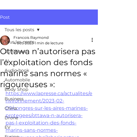
Post
Tous les posts
Francois Raymond
Tous les posts
4 oct. 2023
1 min de lecture
Ottawa n’autorisera pas
3D Printer
l’exploitation des fonds
AI
Audio book
marins sans normes «
Automobile
rigoureuses »:
Body Shop
https://www.lapresse.ca/actualites/e
Business
nvironnement/2023-02-
09/congres-sur-les-aires-marines-
China
protegees/ottawa-n-autorisera-
Drone
pas-l-exploitation-des-fonds-
EV
marins-sans-normes-
Fusion