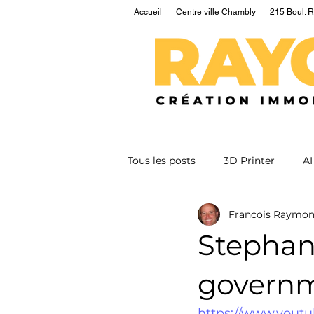
Accueil
Centre ville Chambly
215 Boul. R
Tous les posts
3D Printer
AI
Francois Raymo
EV
Fusion
Health
Stephani
Nuclear
Podcast
Qua
governm
https://www.yout