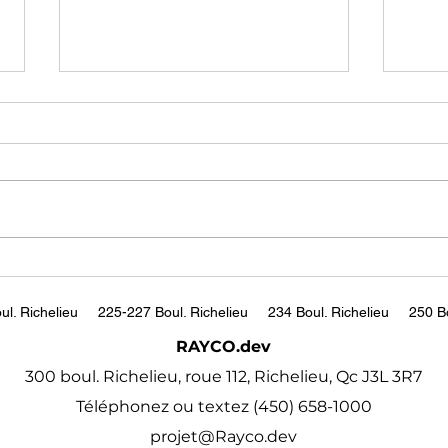
A broad selection of
Jord
coursesChoose from over
FULL
210,000 online video
https://www.udemy.com/
http
courses with new
tch
additions published every
month
ul. Richelieu
225-227 Boul. Richelieu
234 Boul. Richelieu
250 Bo
RAYCO.dev
300 boul. Richelieu, roue 112, Richelieu, Qc J3L 3R7
Téléphonez ou textez (450) 658-1000
projet@Rayco.dev