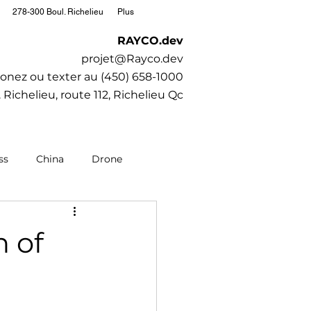
278-300 Boul. Richelieu
Plus
RAYCO.dev
projet@Rayco.dev
onez ou texter au (450) 658-1000
 Richelieu, route 112, Richelieu Qc
ss
China
Drone
editation
Moto
h of
Society
SubaruCAR.net