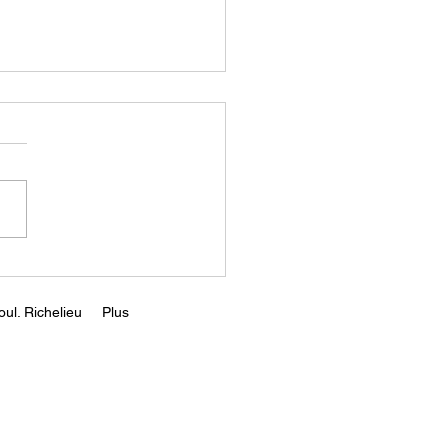
an Peterson: The
 Interview
s://www.youtube.com/wa
?v=p3368WAl0qM
ul. Richelieu
Plus