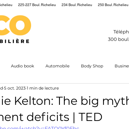
ichelieu
225-227 Boul. Richelieu
234 Boul. Richelieu
250 Boul. Richelieu
Téléph
300 boul.
Audio book
Automobile
Body Shop
Busine
nd
5 oct. 2023
1 min de lecture
Hydrogen
Information
Insurance
Mining
M
e Kelton: The big myt
ntum
Real estate
Robot
Sailing
Science
ent deficits | TED
ube.com/watch?v=FATQ0Yf0Fhc