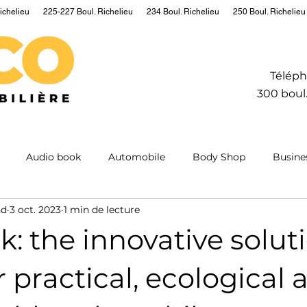
ichelieu
225-227 Boul. Richelieu
234 Boul. Richelieu
250 Boul. Richelieu
Téléph
300 boul.
Audio book
Automobile
Body Shop
Busine
nd
3 oct. 2023
1 min de lecture
Hydrogen
Information
Insurance
Mining
M
: the innovative solut
ntum
Real estate
Robot
Sailing
Science
 practical, ecological 