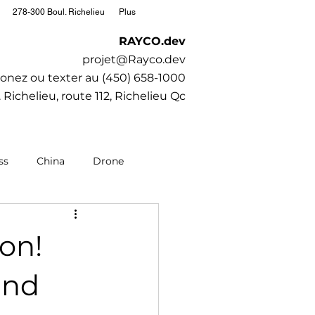
278-300 Boul. Richelieu
Plus
RAYCO.dev
projet@Rayco.dev
onez ou texter au (450) 658-1000
 Richelieu, route 112, Richelieu Qc
ss
China
Drone
editation
Moto
ion!
Society
SubaruCAR.net
and