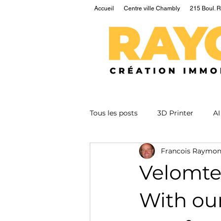
Accueil
Centre ville Chambly
215 Boul. R
Tous les posts
3D Printer
AI
Francois Raymo
EV
Fusion
Health
Velomtek
Nuclear
Podcast
Qua
With our