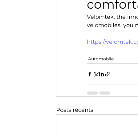
comfort
Technology
Training
Velomtek: the inno
velomobiles, you n
https://velomtek.
Automobile
Posts récents