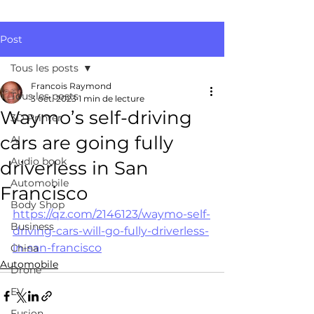
Post
Tous les posts
Francois Raymond
Tous les posts
3 oct. 2023
1 min de lecture
Waymo’s self-driving
3D Printer
cars are going fully
AI
Audio book
driverless in San
Automobile
Francisco
Body Shop
https://qz.com/2146123/waymo-self-
Business
driving-cars-will-go-fully-driverless-
in-san-francisco
China
Automobile
Drone
EV
Fusion