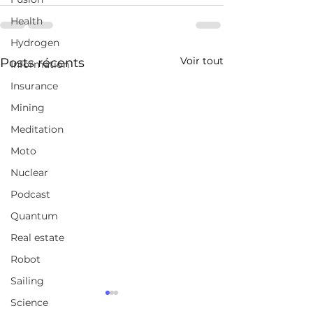
Health
Hydrogen
Voir tout
Posts récents
Information
Insurance
Mining
Meditation
Moto
Nuclear
Podcast
Quantum
Real estate
Robot
Sailing
VICTOIRE POUR LE
World EV Sale
Science